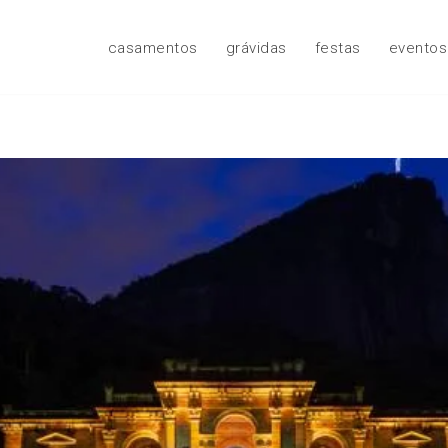
casamentos
grávidas
festas
eventos