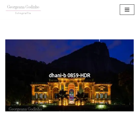
Pular
para
o
conteúdo
dhani-b 0859-HDR